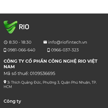
8:30 - 18:30
info@riofintech.vn
0981-066-640
0966-037-323
CÔNG TY CỔ PHẦN CÔNG NGHỆ RIO VIỆT
NAM
Mã số thuế:
0109536695
3i Thích Quảng Đức, Phường 3, Quận Phú Nhuận, TP.
HCM
Công ty