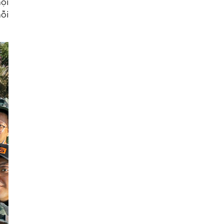
ọi
ỗi