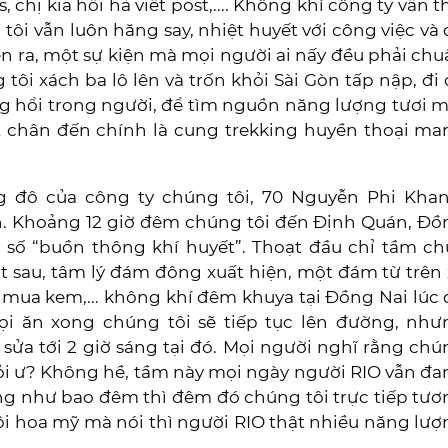
 chị kia hối hả viết post,.... Không khí công ty vẫn t
ôi vẫn luôn hăng say, nhiệt huyết với công việc và
diễn ra, một sự kiện mà mọi người ai nấy đều phải ch
 tôi xách ba lô lên và trốn khỏi Sài Gòn tấp nập, đi
óng hổi trong người, để tìm nguồn năng lượng tươi 
ặt chân đến chính là cung trekking huyền thoại ma
ng đô của công ty chúng tôi, 70 Nguyễn Phi Khan
h. Khoảng 12 giờ đêm chúng tôi đến Định Quán, Đồ
t số “buồn thông khí huyết”. Thoạt đầu chỉ tầm ch
t sau, tâm lý đám đông xuất hiện, một đám từ trên
 mua kem,... không khí đêm khuya tại Đồng Nai lúc
i ăn xong chúng tôi sẽ tiếp tục lên đường, như
 sửa tới 2 giờ sáng tại đó. Mọi người nghĩ rằng ch
mỏi ư? Không hề, tầm này mọi ngày người RIO vẫn đ
ạng như bao đêm thì đêm đó chúng tôi trực tiếp tư
ôi hoa mỹ mà nói thì người RIO thật nhiều năng lư