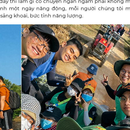
ở đây thì làm gì có chuyện ngán ngẫm phải không m
rình một ngày năng động, mỗi người chúng tôi m
n sảng khoái, bức tỉnh năng lượng.