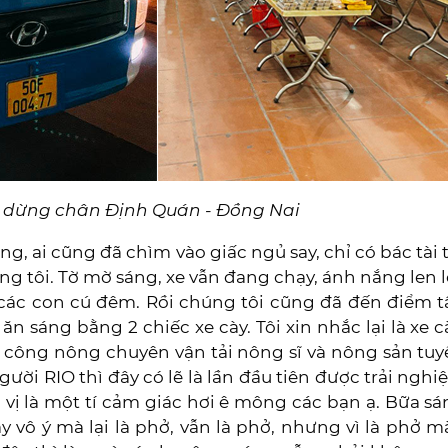
m dừng chân Định Quán - Đồng Nai
ng, ai cũng đã chìm vào giấc ngủ say, chỉ có bác tài 
ng tôi. Tờ mờ sáng, xe vẫn đang chạy, ánh nắng len l
 các con cú đêm. Rồi chúng tôi cũng đã đến điểm t
n sáng bằng 2 chiếc xe cày. Tôi xin nhắc lại là xe c
e công nông chuyên vận tải nông sĩ và nông sản tu
người RIO thì đây có lẽ là lần đầu tiên được trải ngh
 vị là một tí cảm giác hơi ê mông các bạn ạ. Bữa s
y vô ý mà lại là phở, vẫn là phở, nhưng vì là phở m