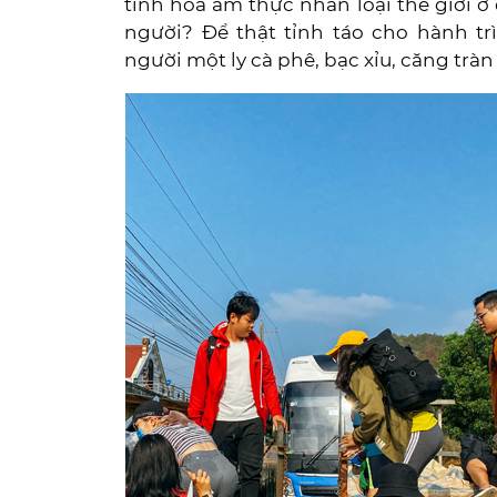
tinh hoa ẩm thực nhân loại thế giới 
người? Để thật tỉnh táo cho hành t
người một ly cà phê, bạc xỉu, căng trà