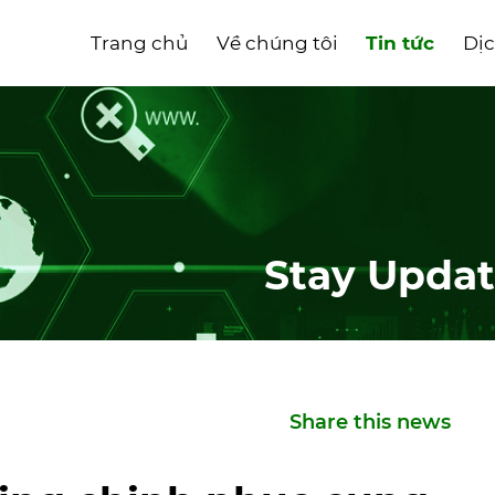
Trang chủ
Về chúng tôi
Tin tức
Dịc
Stay Updat
Share this news