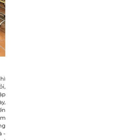
thì
ỏi,
ập
ày,
yến
iệm
áng
à -