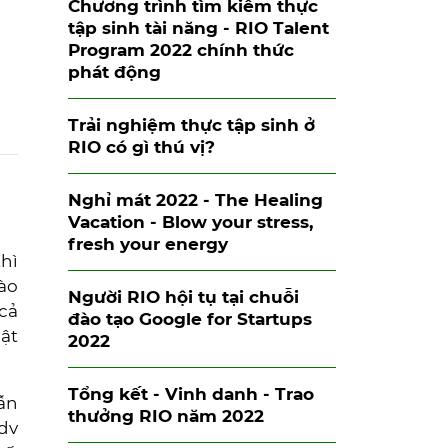
Chương trình tìm kiếm thực
tập sinh tài năng - RIO Talent
Program 2022 chính thức
phát động
Trải nghiệm thực tập sinh ở
RIO có gì thú vị?
Nghỉ mát 2022 - The Healing
Vacation - Blow your stress,
fresh your energy
hì
ào
Người RIO hội tụ tại chuỗi
cả
đào tạo Google for Startups
hật
2022
Tổng kết - Vinh danh - Trao
ẫn
thưởng RIO năm 2022
dv