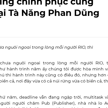
king chinh phục cung
ại Tà Năng Phan Dũng
 nguôi ngoai trong lòng mỗi người RIO, thì
chưa nguôi ngoai trong lòng mỗi người RIO, t
như hành trình năm ấy chúng tôi được hòa mình v
hú thì hành trình này cũng có điều đó, nhưng hơn 
iển cả, nơi đây vừa có cả núi rừng vừa có biển cả, t
ứ năm, deadline vẫn đang ngập trời, multitask v
người người chăm Pub (Publisher), nhà nhà lo A