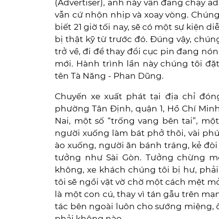
(Advertiser), anh này vẫn đang chạy ads,
vẫn cứ nhộn nhịp và xoay vòng. Chúng t
biết 21 giờ tối nay, sẽ có một sự kiện 
bị thật kỹ từ trước đó. Đúng vậy, chúng
trở về, đi để thay đổi cục pin đang n
mới. Hành trình lần này chúng tôi đ
tên Tà Năng - Phan Dũng.
Chuyến xe xuất phát tại địa chỉ đó
phường Tân Định, quận 1, Hồ Chí Min
Nai, một số “trống vang bên tai”, mộ
người xuống làm bát phở thôi, vài phú
ào xuống, người ăn bánh tráng, kẻ đòi
tưởng như Sài Gòn. Tưởng chừng mọ
không, xe khách chúng tôi bị hư, phải
tôi sẽ ngồi vật vờ chờ một cách mệt 
là một con cú, thay vì tán gẫu trên m
tác bên ngoài luôn cho sướng miệng, 
phải không nào.