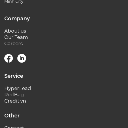
Minh City
Company
About us
Our Team
Careers
Service
HyperLead
RedBag
Credit.vn
Other